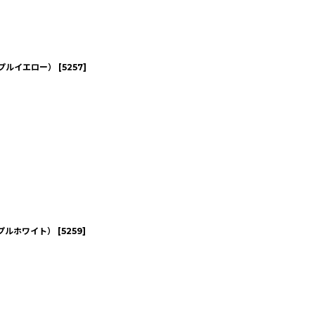
ープルイエロー）
[
5257
]
ープルホワイト）
[
5259
]