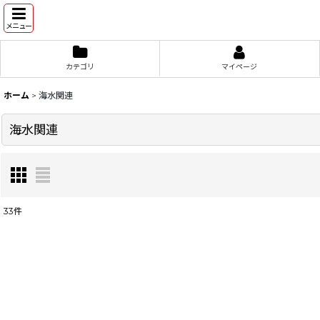
メニュー
カテゴリ
マイページ
ホーム
>
海水関連
海水関連
33
件
サブカテゴリ
:
表示数
: