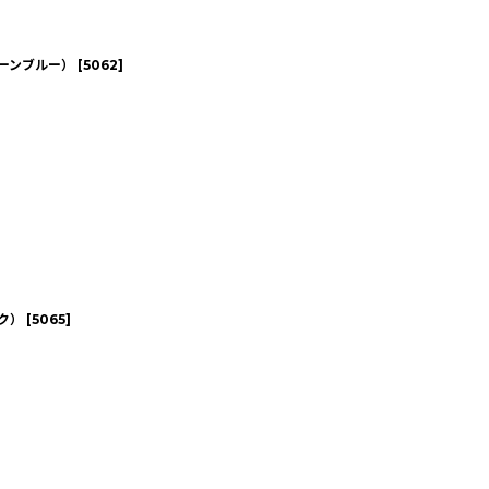
リーンブルー）
[
5062
]
ク）
[
5065
]