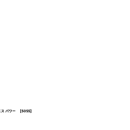
ーエス パワー
[
5055
]