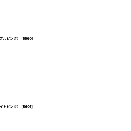
ープルピンク）
[
5560
]
ワイトピンク）
[
5601
]