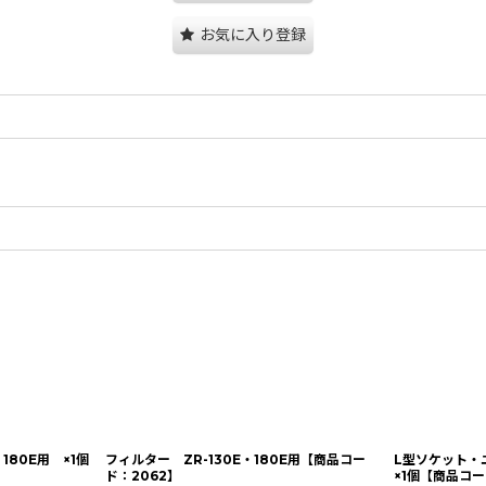
お気に入り登録
180E用 ×1個
フィルター ZR-130E・180E用【商品コー
L型ソケット・ユ
ド：2062】
×1個【商品コー