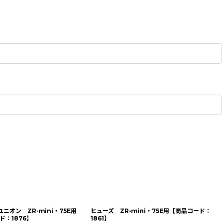
ニオン ZR-ｍini・75E用
ヒューズ ZR-ｍini・75E用【商品コード：
ド：1876】
1861】