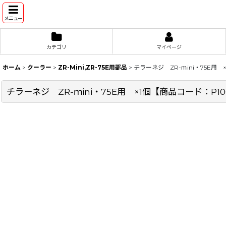
メニュー
カテゴリ
マイページ
ホーム
>
クーラー
>
ZR-Mini,ZR-75E用部品
>
チラーネジ ZR-ｍini・75E用 
チラーネジ ZR-ｍini・75E用 ×1個【商品コード：P10