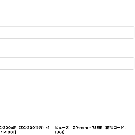
-200α用（ZC-200共通）×1
ヒューズ ZR-ｍini・75E用【商品コード：
P1001】
1861】